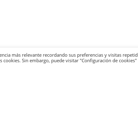
encia más relevante recordando sus preferencias y visitas repetid
 cookies. Sin embargo, puede visitar "Configuración de cookies"
 page could not be f
are sorry. But the page you are looking for is not availa