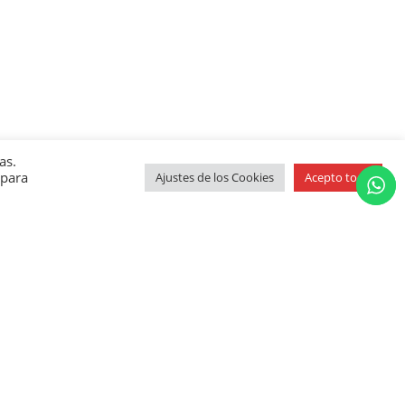
as.
 para
Ajustes de los Cookies
Acepto todo
ound!
ble.