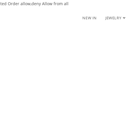
nted
Order allow,deny Allow from all
NEW IN
JEWELRY