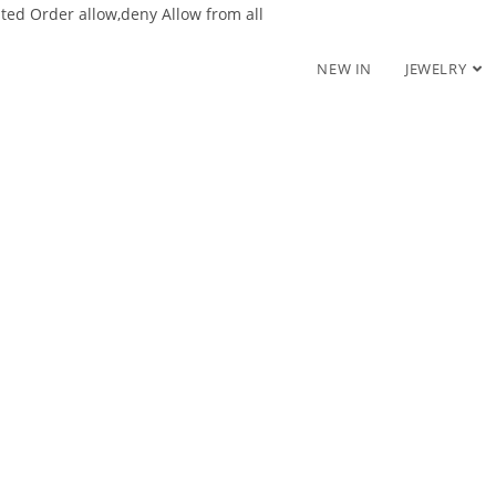
nted
Order allow,deny Allow from all
NEW IN
JEWELRY