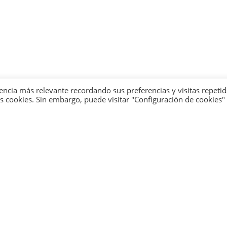
encia más relevante recordando sus preferencias y visitas repetid
 cookies. Sin embargo, puede visitar "Configuración de cookies"
 page could not be f
are sorry. But the page you are looking for is not availa