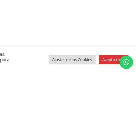
as.
 para
Ajustes de los Cookies
Acepto todo
ound!
ble.