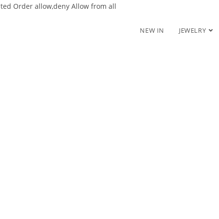
nted
Order allow,deny Allow from all
NEW IN
JEWELRY