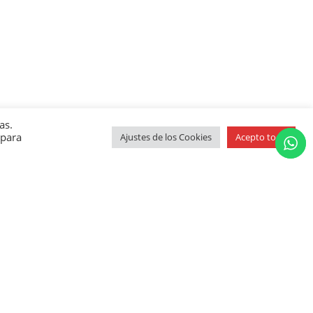
as.
 para
Ajustes de los Cookies
Acepto todo
ound!
ble.