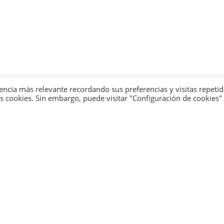
encia más relevante recordando sus preferencias y visitas repetid
 cookies. Sin embargo, puede visitar "Configuración de cookies"
 page could not be f
are sorry. But the page you are looking for is not availa