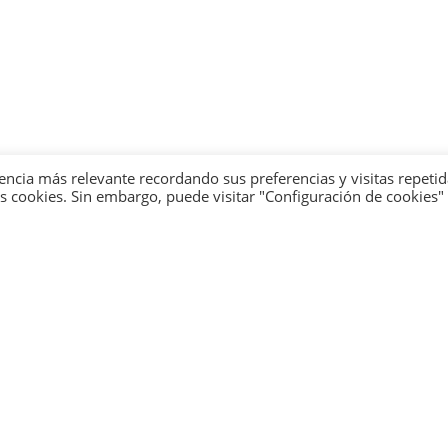
encia más relevante recordando sus preferencias y visitas repetid
 cookies. Sin embargo, puede visitar "Configuración de cookies"
 page could not be f
are sorry. But the page you are looking for is not availa