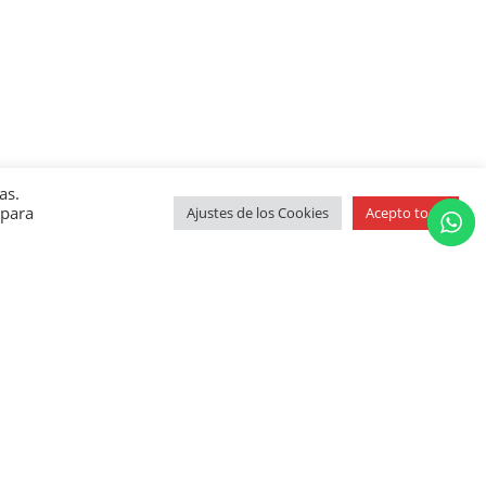
as.
 para
Ajustes de los Cookies
Acepto todo
ound!
ble.