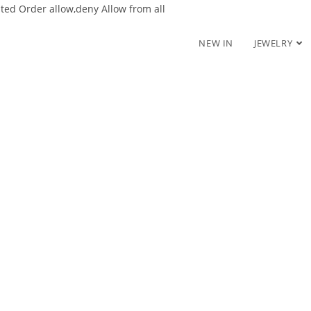
nted
Order allow,deny Allow from all
NEW IN
JEWELRY